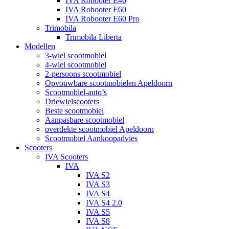
IVA Robooter E40
IVA Robooter E60
IVA Robooter E60 Pro
Trimobila
Trimobila Liberta
Modellen
3-wiel scootmobiel
4-wiel scootmobiel
2-persoons scootmobiel
Opvouwbare scootmobielen Apeldoorn
Scootmobiel-auto’s
Driewielscooters
Beste scootmobiel
Aanpasbare scootmobiel
overdekte scootmobiel Apeldoorn
Scootmobiel Aankoopadvies
Scooters
IVA Scooters
IVA
IVA S2
IVA S3
IVA S4
IVA S4 2.0
IVA S5
IVA S8