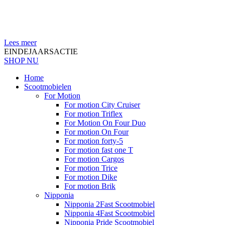
Lees meer
EINDEJAARSACTIE
SHOP NU
Home
Scootmobielen
For Motion
For motion City Cruiser
For motion Triflex
For Motion On Four Duo
For motion On Four
For motion forty-5
For motion fast one T
For motion Cargos
For motion Trice
For motion Dike
For motion Brik
Nipponia
Nipponia 2Fast Scootmobiel
Nipponia 4Fast Scootmobiel
Nipponia Pride Scootmobiel