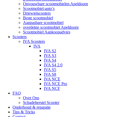
Opvouwbare scootmobielen Apeldoorn
Scootmobiel-auto’s
Driewielscooters
Beste scootmobiel
Aanpasbare scootmobiel
overdekte scootmobiel Apeldoorn
Scootmobiel Aankoopadvies
Scooters
IVA Scooters
IVA
IVA S2
IVA S3
IVA S4
IVA S4 2.0
IVA S5
IVA S8
IVA NCE
IVA NCE Pro
IVA NCF
FAQ
Over Ons
Schadeherstel Scooter
Onderhoud & reparatie
Tips & Tricks
Contact