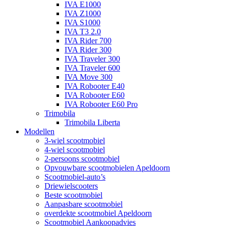
IVA E1000
IVA Z1000
IVA S1000
IVA T3 2.0
IVA Rider 700
IVA Rider 300
IVA Traveler 300
IVA Traveler 600
IVA Move 300
IVA Robooter E40
IVA Robooter E60
IVA Robooter E60 Pro
Trimobila
Trimobila Liberta
Modellen
3-wiel scootmobiel
4-wiel scootmobiel
2-persoons scootmobiel
Opvouwbare scootmobielen Apeldoorn
Scootmobiel-auto’s
Driewielscooters
Beste scootmobiel
Aanpasbare scootmobiel
overdekte scootmobiel Apeldoorn
Scootmobiel Aankoopadvies