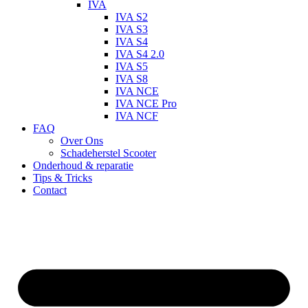
IVA
IVA S2
IVA S3
IVA S4
IVA S4 2.0
IVA S5
IVA S8
IVA NCE
IVA NCE Pro
IVA NCF
FAQ
Over Ons
Schadeherstel Scooter
Onderhoud & reparatie
Tips & Tricks
Contact