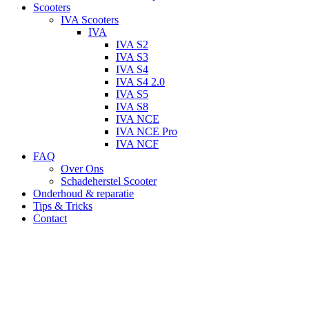
Scooters
IVA Scooters
IVA
IVA S2
IVA S3
IVA S4
IVA S4 2.0
IVA S5
IVA S8
IVA NCE
IVA NCE Pro
IVA NCF
FAQ
Over Ons
Schadeherstel Scooter
Onderhoud & reparatie
Tips & Tricks
Contact