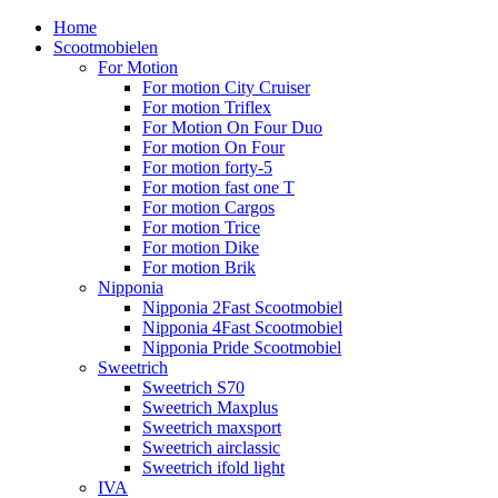
Home
Scootmobielen
For Motion
For motion City Cruiser
For motion Triflex
For Motion On Four Duo
For motion On Four
For motion forty-5
For motion fast one T
For motion Cargos
For motion Trice
For motion Dike
For motion Brik
Nipponia
Nipponia 2Fast Scootmobiel
Nipponia 4Fast Scootmobiel
Nipponia Pride Scootmobiel
Sweetrich
Sweetrich S70
Sweetrich Maxplus
Sweetrich maxsport
Sweetrich airclassic
Sweetrich ifold light
IVA