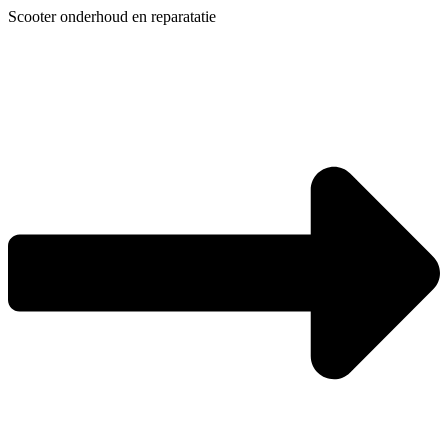
Ga
Scooter onderhoud en reparatatie
naar
de
inhoud