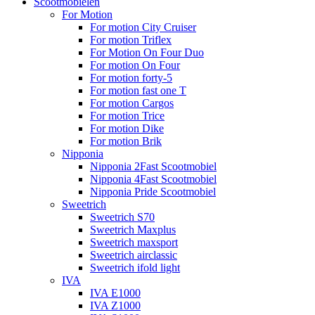
Scootmobielen
For Motion
For motion City Cruiser
For motion Triflex
For Motion On Four Duo
For motion On Four
For motion forty-5
For motion fast one T
For motion Cargos
For motion Trice
For motion Dike
For motion Brik
Nipponia
Nipponia 2Fast Scootmobiel
Nipponia 4Fast Scootmobiel
Nipponia Pride Scootmobiel
Sweetrich
Sweetrich S70
Sweetrich Maxplus
Sweetrich maxsport
Sweetrich airclassic
Sweetrich ifold light
IVA
IVA E1000
IVA Z1000