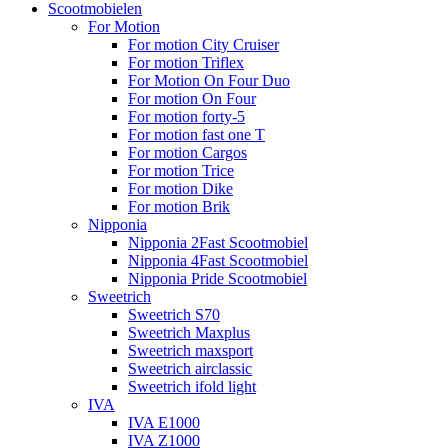
Scootmobielen
For Motion
For motion City Cruiser
For motion Triflex
For Motion On Four Duo
For motion On Four
For motion forty-5
For motion fast one T
For motion Cargos
For motion Trice
For motion Dike
For motion Brik
Nipponia
Nipponia 2Fast Scootmobiel
Nipponia 4Fast Scootmobiel
Nipponia Pride Scootmobiel
Sweetrich
Sweetrich S70
Sweetrich Maxplus
Sweetrich maxsport
Sweetrich airclassic
Sweetrich ifold light
IVA
IVA E1000
IVA Z1000